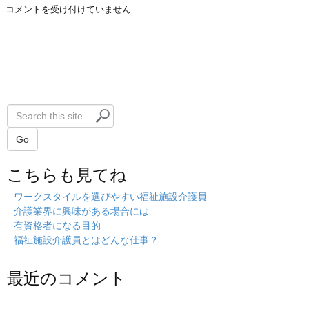
コメントを受け付けていません
S
e
a
Go
r
こちらも見てね
c
h
ワークスタイルを選びやすい福祉施設介護員
t
介護業界に興味がある場合には
h
有資格者になる目的
i
福祉施設介護員とはどんな仕事？
s
s
i
最近のコメント
t
e